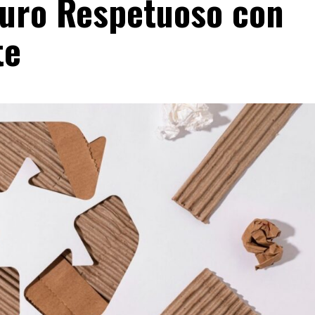
turo Respetuoso con
te