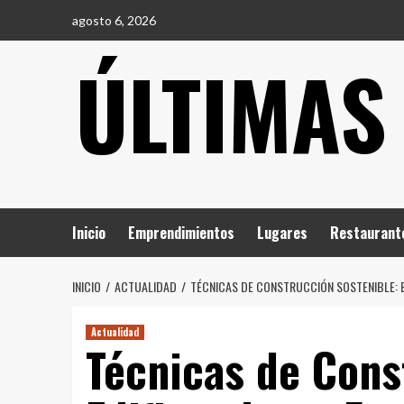
Saltar
agosto 6, 2026
al
ÚLTIMAS
contenido
Inicio
Emprendimientos
Lugares
Restaurant
INICIO
ACTUALIDAD
TÉCNICAS DE CONSTRUCCIÓN SOSTENIBLE: 
Actualidad
Técnicas de Cons