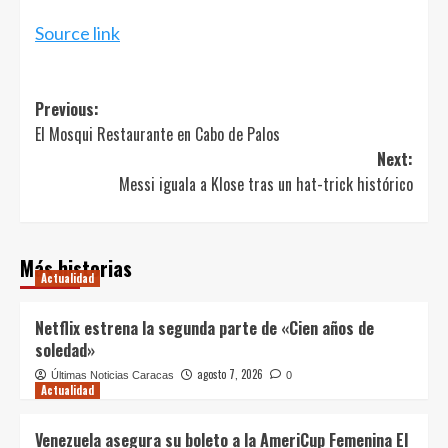
Source link
Post
Previous:
El Mosqui Restaurante en Cabo de Palos
navigation
Next:
Messi iguala a Klose tras un hat-trick histórico
Más historias
Actualidad
Netflix estrena la segunda parte de «Cien años de
soledad»
agosto 7, 2026
Últimas Noticias Caracas
0
Actualidad
Venezuela asegura su boleto a la AmeriCup Femenina El