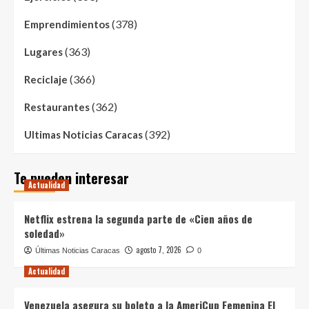
(378)
Emprendimientos
(363)
Lugares
(366)
Reciclaje
(362)
Restaurantes
(392)
Ultimas Noticias Caracas
Te pueden interesar
Actualidad
Netflix estrena la segunda parte de «Cien años de
soledad»
agosto 7, 2026
Últimas Noticias Caracas
0
Actualidad
Venezuela asegura su boleto a la AmeriCup Femenina El