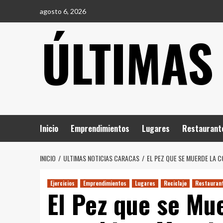
Saltar
agosto 6, 2026
al
ÚLTIMAS
contenido
Inicio
Emprendimientos
Lugares
Restaurant
INICIO
ULTIMAS NOTICIAS CARACAS
EL PEZ QUE SE MUERDE LA C
Ejercicios
Emprendimientos
Lugares
Reciclaje
Restauran
El Pez que se Mu