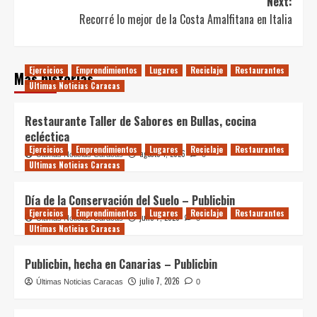
Next:
Recorré lo mejor de la Costa Amalfitana en Italia
Ejercicios
Emprendimientos
Lugares
Reciclaje
Restaurantes
Más historias
Ultimas Noticias Caracas
Restaurante Taller de Sabores en Bullas, cocina
ecléctica
Ejercicios
Emprendimientos
Lugares
Reciclaje
Restaurantes
agosto 4, 2026
Últimas Noticias Caracas
0
Ultimas Noticias Caracas
Día de la Conservación del Suelo – Publicbin
Ejercicios
Emprendimientos
Lugares
Reciclaje
Restaurantes
julio 7, 2026
Últimas Noticias Caracas
0
Ultimas Noticias Caracas
Publicbin, hecha en Canarias – Publicbin
julio 7, 2026
Últimas Noticias Caracas
0