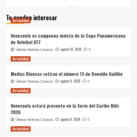
Te pueden interesar
Actualidad
Venezuela es campeona invicta de la Copa Panamericana
de Voleibol U17
agosto 10, 2026
Últimas Noticias Caracas
0
Actualidad
Medias Blancas retiran el número 13 de Oswaldo Guillén
agosto 9, 2026
Últimas Noticias Caracas
0
Actualidad
Venezuela estará presente en la Serie del Caribe Kids
2026
agosto 9, 2026
Últimas Noticias Caracas
0
Actualidad