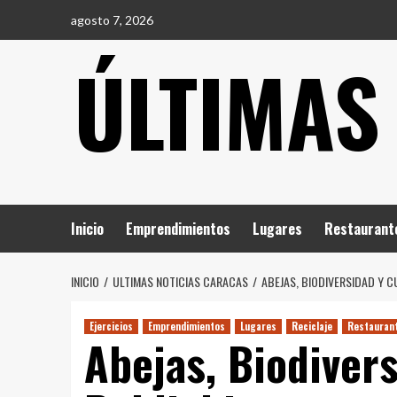
Saltar
agosto 7, 2026
al
ÚLTIMAS
contenido
Inicio
Emprendimientos
Lugares
Restaurant
INICIO
ULTIMAS NOTICIAS CARACAS
ABEJAS, BIODIVERSIDAD Y C
Ejercicios
Emprendimientos
Lugares
Reciclaje
Restauran
Abejas, Biodiver