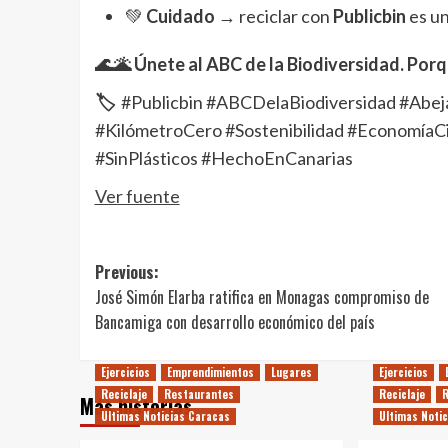
💚
Cuidado
→ reciclar con
Publicbin
es u
🌊🌋 Únete al
ABC de la Biodiversidad
. Por
🏷️
#Publicbin #ABCDelaBiodiversidad #Abej
#KilómetroCero #Sostenibilidad #EconomíaCi
#SinPlásticos #HechoEnCanarias
Ver fuente
Post
Previous:
José Simón Elarba ratifica en Monagas compromiso de
navigation
Bancamiga con desarrollo económico del país
Ejercicios
Emprendimientos
Lugares
Ejercicios
Reciclaje
Restaurantes
Reciclaje
Más historias
Ultimas Noticias Caracas
Ultimas Noti