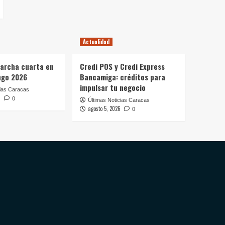
Actualidad
archa cuarta en
Credi POS y Credi Express
ngo 2026
Bancamiga: créditos para
impulsar tu negocio
cias Caracas
6
0
Últimas Noticias Caracas
agosto 5, 2026
0