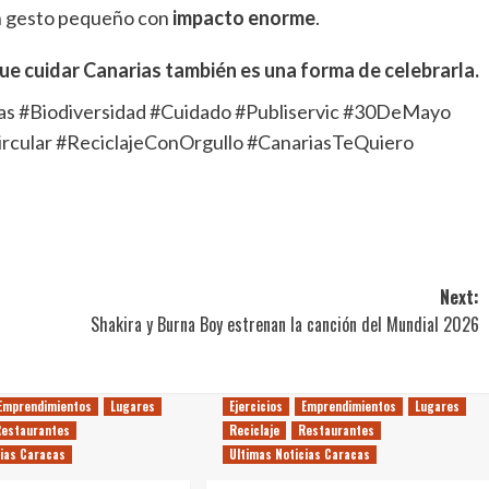
n gesto pequeño con
impacto enorme
.
que cuidar Canarias también es una forma de celebrarla.
as #Biodiversidad #Cuidado #Publiservic #30DeMayo
rcular #ReciclajeConOrgullo #CanariasTeQuiero
Next:
Shakira y Burna Boy estrenan la canción del Mundial 2026
Emprendimientos
Lugares
Ejercicios
Emprendimientos
Lugares
Restaurantes
Reciclaje
Restaurantes
cias Caracas
Ultimas Noticias Caracas