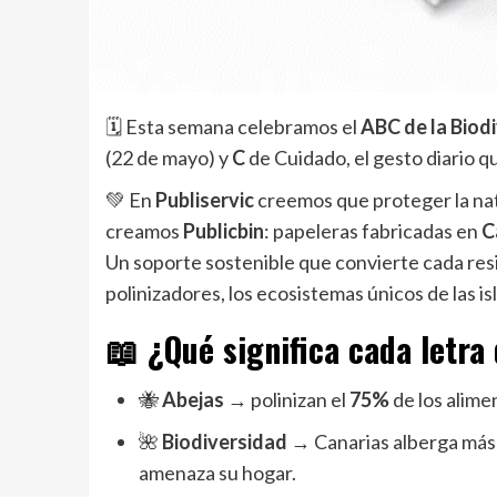
🗓️ Esta semana celebramos el
ABC de la Biod
(22 de mayo) y
C
de Cuidado, el gesto diario q
💚 En
Publiservic
creemos que proteger la nat
creamos
Publicbin
: papeleras fabricadas en
C
Un soporte sostenible que convierte cada resi
polinizadores, los ecosistemas únicos de las isl
📖 ¿Qué significa cada letra
🐝
Abejas
→ polinizan el
75%
de los alim
🌺
Biodiversidad
→ Canarias alberga más
amenaza su hogar.