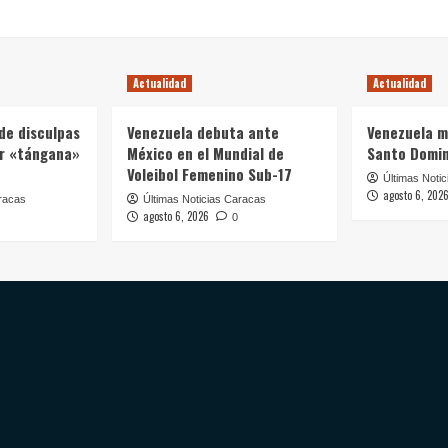
Actualidad
Actualidad
de disculpas
Venezuela debuta ante
Venezuela m
ar «tángana»
México en el Mundial de
Santo Domi
Voleibol Femenino Sub-17
Últimas Noti
agosto 6, 202
racas
Últimas Noticias Caracas
agosto 6, 2026
0