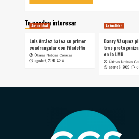
Te pueden interesar
Actualidad
Actualidad
Luis Arráez batea su primer
Danry Vásquez pi
cuadrangular con Filadelfia
tras protagoniz
en la LMB
Últimas Noticias Caracas
agosto 6, 2026
0
Últimas Noticias Ca
agosto 6, 2026
0