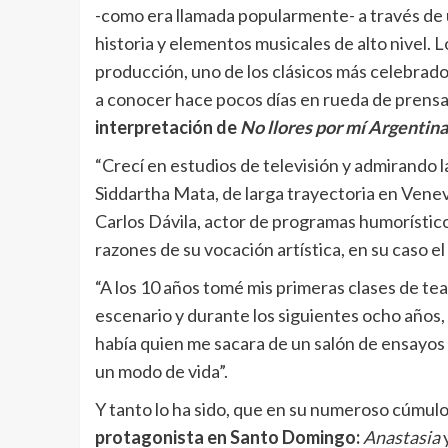
-como era llamada popularmente- a través de 
historia y elementos musicales de alto nivel. L
producción, uno de los clásicos más celebrad
a conocer hace pocos días en rueda de prens
interpretación de
No llores por mí Argentina
“Crecí en estudios de televisión y admirando la
Siddartha Mata, de larga trayectoria en Venev
Carlos Dávila, actor de programas humorísticos
razones de su vocación artística, en su caso el
“A los 10 años tomé mis primeras clases de te
escenario y durante los siguientes ocho años,
había quien me sacara de un salón de ensayos 
un modo de vida”.
Y tanto lo ha sido, que en su numeroso cúmul
protagonista en Santo Domingo:
Anastasia