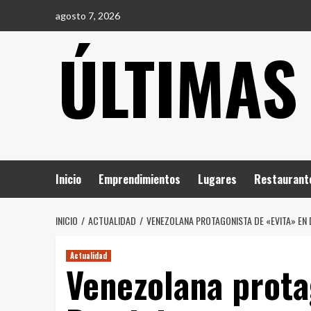
Saltar
agosto 7, 2026
al
ÚLTIMAS
contenido
Inicio
Emprendimientos
Lugares
Restaurant
INICIO
ACTUALIDAD
VENEZOLANA PROTAGONISTA DE «EVITA» EN 
Actualidad
Venezolana prota