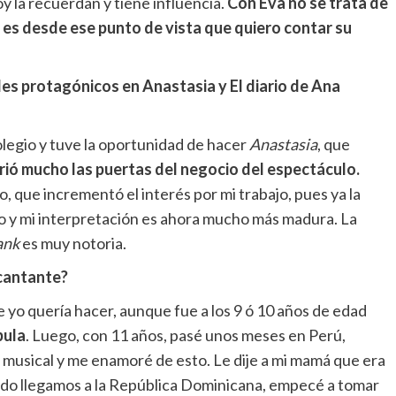
oy la recuerdan y tiene influencia.
Con Eva no se trata de
Y es desde ese punto de vista que quiero contar su
es protagónicos en Anastasia y El diario de Ana
olegio y tuve la oportunidad de hacer
Anastasia
, que
rió mucho las puertas del negocio del espectáculo.
, que incrementó el interés por mi trabajo, pues ya la
 y mi interpretación es ahora mucho más madura. La
ank
es muy notoria.
cantante?
 yo quería hacer, aunque fue a los 9 ó 10 años de edad
bula
. Luego, con 11 años, pasé unos meses en Perú,
o musical y me enamoré de esto. Le dije a mi mamá que era
ando llegamos a la República Dominicana, empecé a tomar