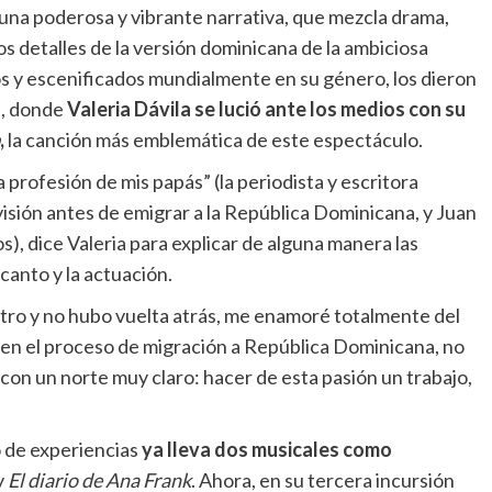
una poderosa y vibrante narrativa, que mezcla drama,
os detalles de la versión dominicana de la ambiciosa
os y escenificados mundialmente en su género, los dieron
a, donde
Valeria Dávila se lució ante los medios con su
,
la canción más emblemática de este espectáculo.
 profesión de mis papás” (la periodista y escritora
isión antes de emigrar a la República Dominicana, y Juan
), dice Valeria para explicar de alguna manera las
 canto y la actuación.
atro y no hubo vuelta atrás, me enamoré totalmente del
 en el proceso de migración a República Dominicana, no
con un norte muy claro: hacer de esta pasión un trabajo,
o de experiencias
ya lleva dos musicales como
y
El diario de Ana Frank
. Ahora, en su tercera incursión