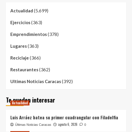
(5.699)
Actualidad
(363)
Ejercicios
(378)
Emprendimientos
(363)
Lugares
(366)
Reciclaje
(362)
Restaurantes
(392)
Ultimas Noticias Caracas
Te pueden interesar
Actualidad
Luis Arráez batea su primer cuadrangular con Filadelfia
agosto 6, 2026
Últimas Noticias Caracas
0