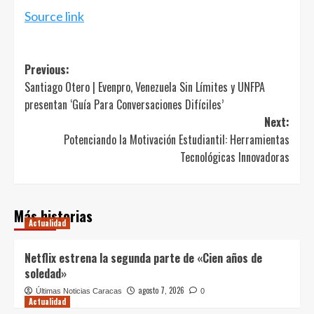
Source link
Post
Previous:
Santiago Otero | Evenpro, Venezuela Sin Límites y UNFPA
navigation
presentan ‘Guía Para Conversaciones Difíciles’
Next:
Potenciando la Motivación Estudiantil: Herramientas
Tecnológicas Innovadoras
Más historias
Actualidad
Netflix estrena la segunda parte de «Cien años de
soledad»
agosto 7, 2026
Últimas Noticias Caracas
0
Actualidad