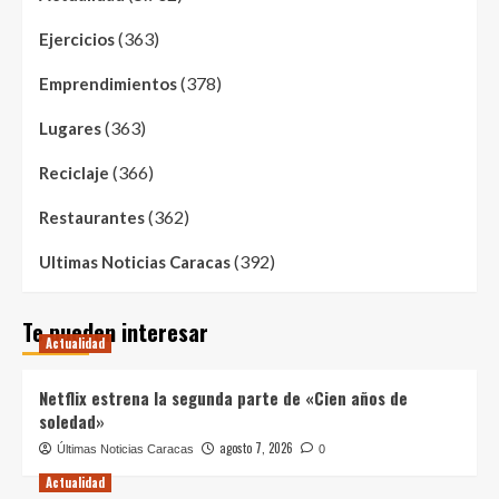
(363)
Ejercicios
(378)
Emprendimientos
(363)
Lugares
(366)
Reciclaje
(362)
Restaurantes
(392)
Ultimas Noticias Caracas
Te pueden interesar
Actualidad
Netflix estrena la segunda parte de «Cien años de
soledad»
agosto 7, 2026
Últimas Noticias Caracas
0
Actualidad