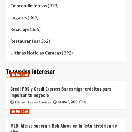
(378)
Emprendimientos
(363)
Lugares
(366)
Reciclaje
(362)
Restaurantes
(392)
Ultimas Noticias Caracas
Te pueden interesar
Actualidad
Credi POS y Credi Express Bancamiga: créditos para
impulsar tu negocio
agosto 5, 2026
Últimas Noticias Caracas
0
Actualidad
MLB: Altuve supera a Bob Abreu en la lista histórica de
hits