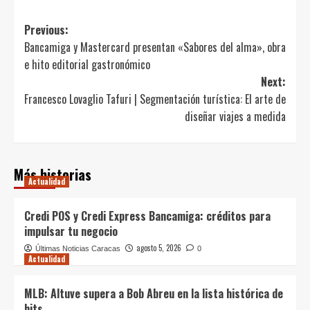
Post
Previous:
Bancamiga y Mastercard presentan «Sabores del alma», obra
navigation
e hito editorial gastronómico
Next:
Francesco Lovaglio Tafuri | Segmentación turística: El arte de
diseñar viajes a medida
Más historias
Actualidad
Credi POS y Credi Express Bancamiga: créditos para
impulsar tu negocio
agosto 5, 2026
Últimas Noticias Caracas
0
Actualidad
MLB: Altuve supera a Bob Abreu en la lista histórica de
hits