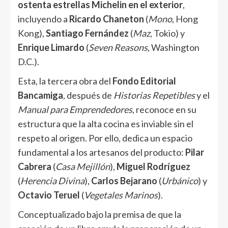
ostenta estrellas Michelin en el exterior
,
incluyendo a
Ricardo Chaneton
(
Mono
, Hong
Kong),
Santiago Fernández
(
Maz
, Tokio) y
Enrique Limardo
(
Seven Reasons
, Washington
D.C.).
Esta, la tercera obra del
Fondo Editorial
Bancamiga
, después de
Historias Repetibles
y el
Manual para Emprendedores
, reconoce en su
estructura que la alta cocina es inviable sin el
respeto al origen. Por ello, dedica un espacio
fundamental a los artesanos del producto:
Pilar
Cabrera
(
Casa Mejillón
),
Miguel Rodríguez
(
Herencia Divina
),
Carlos Bejarano
(
Urbánico
) y
Octavio Teruel
(
Vegetales Marinos
).
Conceptualizado bajo la premisa de que la