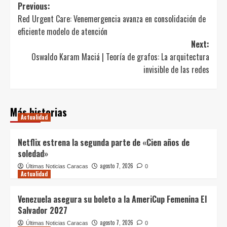
Post
Previous:
Red Urgent Care: Venemergencia avanza en consolidación de
navigation
eficiente modelo de atención
Next:
Oswaldo Karam Maciá | Teoría de grafos: La arquitectura
invisible de las redes
Más historias
Actualidad
Netflix estrena la segunda parte de «Cien años de
soledad»
agosto 7, 2026
Últimas Noticias Caracas
0
Actualidad
Venezuela asegura su boleto a la AmeriCup Femenina El
Salvador 2027
agosto 7, 2026
Últimas Noticias Caracas
0