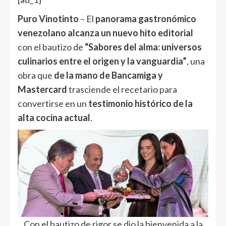
Puro Vinotinto
– El
panorama gastronómico
venezolano alcanza un nuevo hito editorial
con el bautizo de
“Sabores del alma: universos
culinarios entre el origen y la vanguardia”
, una
obra que
de la mano de Bancamiga y
Mastercard
trasciende el recetario para
convertirse en un
testimonio histórico de la
alta cocina actual
.
Con el bautizo de rigor se dio la bienvenida a la