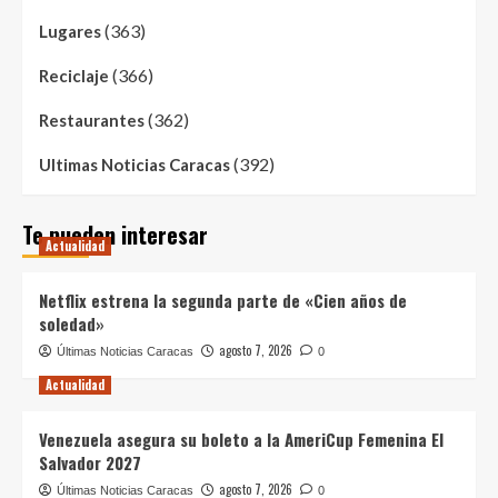
(363)
Lugares
(366)
Reciclaje
(362)
Restaurantes
(392)
Ultimas Noticias Caracas
Te pueden interesar
Actualidad
Netflix estrena la segunda parte de «Cien años de
soledad»
agosto 7, 2026
Últimas Noticias Caracas
0
Actualidad
Venezuela asegura su boleto a la AmeriCup Femenina El
Salvador 2027
agosto 7, 2026
Últimas Noticias Caracas
0