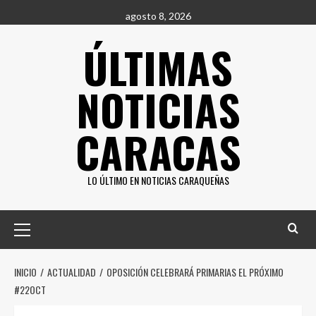
Saltar
agosto 8, 2026
al
ÚLTIMAS
contenido
NOTICIAS
CARACAS
LO ÚLTIMO EN NOTICIAS CARAQUEÑAS
Menú
principal
INICIO
ACTUALIDAD
OPOSICIÓN CELEBRARÁ PRIMARIAS EL PRÓXIMO
#22OCT