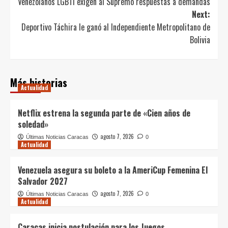
Venezolanos LGBTI exigen al Supremo respuestas a demandas
navigation
Next:
Deportivo Táchira le ganó al Independiente Metropolitano de
Bolivia
Más historias
Actualidad
Netflix estrena la segunda parte de «Cien años de
soledad»
agosto 7, 2026
Últimas Noticias Caracas
0
Actualidad
Venezuela asegura su boleto a la AmeriCup Femenina El
Salvador 2027
agosto 7, 2026
Últimas Noticias Caracas
0
Actualidad
Caracas inicia postulación para los Juegos