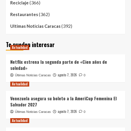
(366)
Reciclaje
(362)
Restaurantes
(392)
Ultimas Noticias Caracas
Te pueden interesar
Actualidad
Netflix estrena la segunda parte de «Cien años de
soledad»
agosto 7, 2026
Últimas Noticias Caracas
0
Actualidad
Venezuela asegura su boleto a la AmeriCup Femenina El
Salvador 2027
agosto 7, 2026
Últimas Noticias Caracas
0
Actualidad