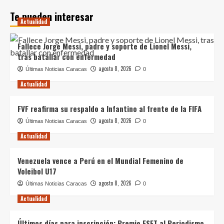
Te pueden interesar
Actualidad
Fallece Jorge Messi, padre y soporte de Lionel Messi,
tras batallar con enfermedad
agosto 8, 2026
Últimas Noticias Caracas
0
Actualidad
FVF reafirma su respaldo a Infantino al frente de la FIFA
agosto 8, 2026
Últimas Noticias Caracas
0
Actualidad
Venezuela vence a Perú en el Mundial Femenino de
Voleibol U17
agosto 8, 2026
Últimas Noticias Caracas
0
Actualidad
Últimos días para inscripción: Premio ESET al Periodismo