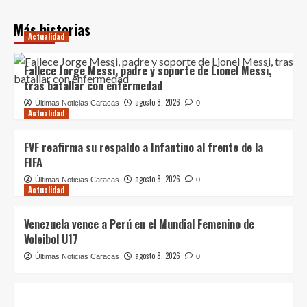
Más historias
Actualidad
Fallece Jorge Messi, padre y soporte de Lionel Messi,
tras batallar con enfermedad
agosto 8, 2026
Últimas Noticias Caracas
0
Actualidad
FVF reafirma su respaldo a Infantino al frente de la
FIFA
agosto 8, 2026
Últimas Noticias Caracas
0
Actualidad
Venezuela vence a Perú en el Mundial Femenino de
Voleibol U17
agosto 8, 2026
Últimas Noticias Caracas
0