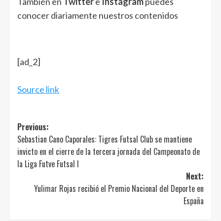
También en
Twitter
e
Instagram
puedes
conocer diariamente nuestros contenidos
[ad_2]
Source link
Post
Previous:
Sebastian Cano Caporales: Tigres Futsal Club se mantiene
navigation
invicto en el cierre de la tercera jornada del Campeonato de
la Liga Futve Futsal I
Next:
Yulimar Rojas recibió el Premio Nacional del Deporte en
España