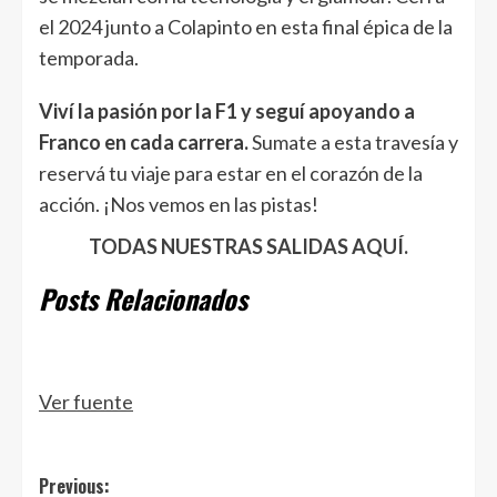
el 2024 junto a Colapinto en esta final épica de la
temporada.
Viví la pasión por la F1 y seguí apoyando a
Franco en cada carrera.
Sumate a esta travesía y
reservá tu viaje para estar en el corazón de la
acción. ¡Nos vemos en las pistas!
TODAS NUESTRAS SALIDAS AQUÍ.
Posts Relacionados
Ver fuente
Post
Previous: