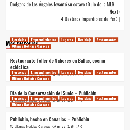
Dodgers de Los Ángeles levantó su octavo título de la MLB
navigation
Next:
4 Destinos Imperdibles de Perú |
Ejercicios
Emprendimientos
Lugares
Reciclaje
Restaurantes
Más historias
Ultimas Noticias Caracas
Restaurante Taller de Sabores en Bullas, cocina
ecléctica
Ejercicios
Emprendimientos
Lugares
Reciclaje
Restaurantes
agosto 4, 2026
Últimas Noticias Caracas
0
Ultimas Noticias Caracas
Día de la Conservación del Suelo – Publicbin
Ejercicios
Emprendimientos
Lugares
Reciclaje
Restaurantes
julio 7, 2026
Últimas Noticias Caracas
0
Ultimas Noticias Caracas
Publicbin, hecha en Canarias – Publicbin
julio 7, 2026
Últimas Noticias Caracas
0