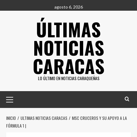
Saltar
agosto 6, 2026
al
ÚLTIMAS
contenido
NOTICIAS
CARACAS
LO ÚLTIMO EN NOTICIAS CARAQUEÑAS
Menú
principal
INICIO
ULTIMAS NOTICIAS CARACAS
MSC CRUCEROS Y SU APOYO A LA
FÓRMULA 1 |