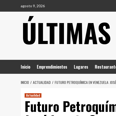
Saltar
agosto 9, 2026
al
ÚLTIMAS
contenido
Inicio
Emprendimientos
Lugares
Restaurant
INICIO
ACTUALIDAD
FUTURO PETROQUÍMICA EN VENEZUELA: JOS
Actualidad
Futuro Petroquím