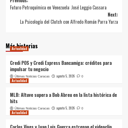
Post
Previous:
Futuro Petroquímica en Venezuela: José Leggio Cassara
navigation
Next:
La Psicología del Clutch con Alfredo Román Parra Yarza
Más historias
Actualidad
Credi POS y Credi Express Bancamiga: créditos para
impulsar tu negocio
agosto 5, 2026
Últimas Noticias Caracas
0
Actualidad
MLB: Altuve supera a Bob Abreu en la lista histórica de
hits
agosto 5, 2026
Últimas Noticias Caracas
0
Actualidad
Carlos Vives y Juan Luis Guerra estrenan el videoclip