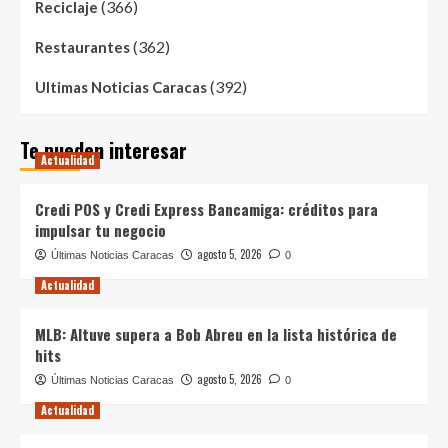
(366)
Reciclaje
(362)
Restaurantes
(392)
Ultimas Noticias Caracas
Te pueden interesar
Actualidad
Credi POS y Credi Express Bancamiga: créditos para
impulsar tu negocio
agosto 5, 2026
Últimas Noticias Caracas
0
Actualidad
MLB: Altuve supera a Bob Abreu en la lista histórica de
hits
agosto 5, 2026
Últimas Noticias Caracas
0
Actualidad