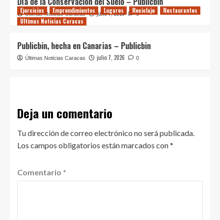
Día de la Conservación del Suelo – Publicbin
Ejercicios
Emprendimientos
Lugares
Reciclaje
Restaurantes
julio 7, 2026
Últimas Noticias Caracas
0
Ultimas Noticias Caracas
Publicbin, hecha en Canarias – Publicbin
julio 7, 2026
Últimas Noticias Caracas
0
Deja un comentario
Tu dirección de correo electrónico no será publicada.
Los campos obligatorios están marcados con
*
Comentario
*