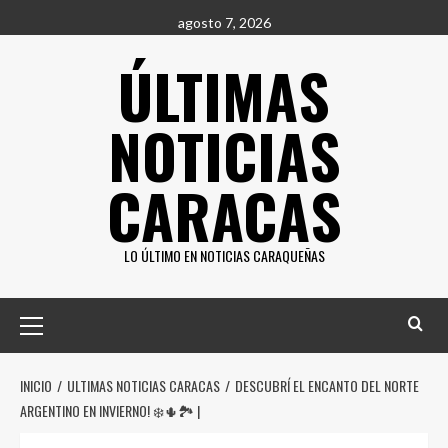
Saltar
agosto 7, 2026
al
ÚLTIMAS
contenido
NOTICIAS
CARACAS
LO ÚLTIMO EN NOTICIAS CARAQUEÑAS
Menú
principal
INICIO
ULTIMAS NOTICIAS CARACAS
DESCUBRÍ EL ENCANTO DEL NORTE
ARGENTINO EN INVIERNO! ❄️🌵🏞️ |