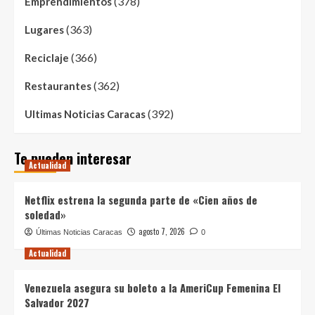
(378)
Emprendimientos
(363)
Lugares
(366)
Reciclaje
(362)
Restaurantes
(392)
Ultimas Noticias Caracas
Te pueden interesar
Actualidad
Netflix estrena la segunda parte de «Cien años de
soledad»
agosto 7, 2026
Últimas Noticias Caracas
0
Actualidad
Venezuela asegura su boleto a la AmeriCup Femenina El
Salvador 2027