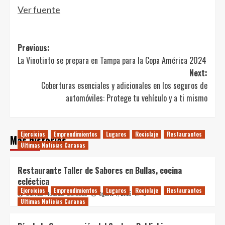
Ver fuente
Post
Previous:
La Vinotinto se prepara en Tampa para la Copa América 2024
navigation
Next:
Coberturas esenciales y adicionales en los seguros de
automóviles: Protege tu vehículo y a ti mismo
Ejercicios
Emprendimientos
Lugares
Reciclaje
Restaurantes
Más historias
Ultimas Noticias Caracas
Restaurante Taller de Sabores en Bullas, cocina
ecléctica
Ejercicios
Emprendimientos
Lugares
Reciclaje
Restaurantes
agosto 4, 2026
Últimas Noticias Caracas
0
Ultimas Noticias Caracas