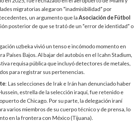
do en 2025, fue rechazado en el aeropuerto de Miami y
dades migratorias alegaron “inadmisibilidad” por
ntecedentes, un argumento que la
Asociación de Fútbol
cación posterior de que se trató de un “error de identidad” o
egación uzbeka vivió un tenso e incómodo momento en
a Países Bajos. Al bajar del autobús en el Icahn Stadium,
tiva requisa pública que incluyó detectores de metales,
dos para registrar sus pertenencias.
te
: Las selecciones de Irak e Irán han denunciado haber
sein, estrella de la selección iraquí, fue retenido e
opuerto de Chicago. Por su parte, la delegación iraní
ara varios miembros de su cuerpo técnico y de prensa, lo
to en la frontera con México (Tijuana).