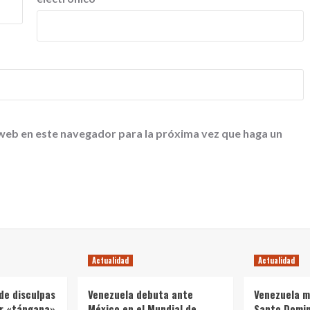
 web en este navegador para la próxima vez que haga un
Actualidad
Actualidad
de disculpas
Venezuela debuta ante
Venezuela m
ar «tángana»
México en el Mundial de
Santo Domi