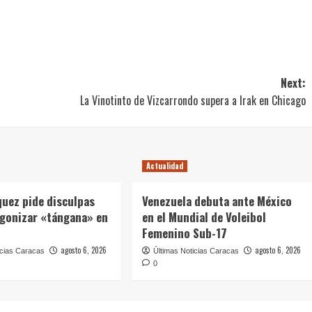
Next:
La Vinotinto de Vizcarrondo supera a Irak en Chicago
Actualidad
quez pide disculpas
Venezuela debuta ante México
agonizar «tángana» en
en el Mundial de Voleibol
Femenino Sub-17
agosto 6, 2026
agosto 6, 2026
icias Caracas
Últimas Noticias Caracas
0