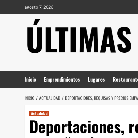
Saltar
agosto 7, 2026
al
ÚLTIMAS
contenido
Inicio
Emprendimientos
Lugares
Restaurant
INICIO
ACTUALIDAD
DEPORTACIONES, REQUISAS Y PRECIOS EMPA
Actualidad
Deportaciones, r