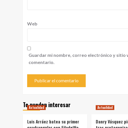
Web
Guardar mi nombre, correo electrónico y sitio
comentario.
Te pueden interesar
Actualidad
Actualidad
Luis Arráez batea su primer
Danry Vásquez pi
cuadrangular con Filadelfia
tras protagoniz