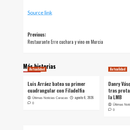
Source link
Post
Previous:
Restaurante Erre cuchara y vino en Murcia
navigation
Más historias
Actualidad
Actualidad
Luis Arráez batea su primer
Danry Vás
cuadrangular con Filadelfia
tras prot
la LMB
agosto 6, 2026
Últimas Noticias Caracas
0
Últimas Not
0