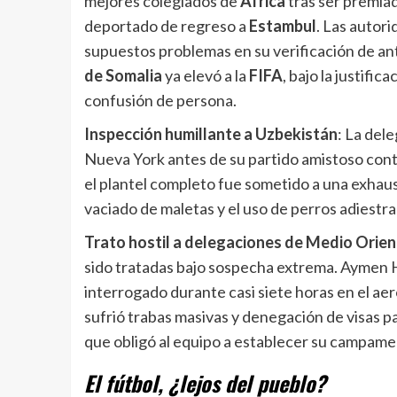
mejores colegiados de
África
tras ser premia
deportado de regreso a
Estambul
. Las autori
supuestos problemas en su verificación de a
de Somalia
ya elevó a la
FIFA
, bajo la justifi
confusión de persona.
Inspección humillante a Uzbekistán
: La del
Nueva York antes de su partido amistoso contr
el plantel completo fue sometido a una exhaus
vaciado de maletas y el uso de perros adiestra
Trato hostil a delegaciones de Medio Orien
sido tratadas bajo sospecha extrema. Aymen Hus
interrogado durante casi siete horas en el aer
sufrió trabas masivas y denegación de visas p
que obligó al equipo a establecer su campamen
El fútbol, ¿lejos del pueblo?