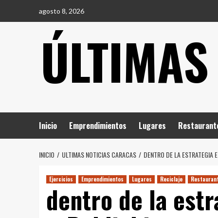
Saltar
agosto 8, 2026
al
ÚLTIMAS
contenido
Inicio
Emprendimientos
Lugares
Restaurant
INICIO
ULTIMAS NOTICIAS CARACAS
DENTRO DE LA ESTRATEGIA 
Ejercicios
Emprendimientos
Lugares
Reciclaje
Restauran
dentro de la estr