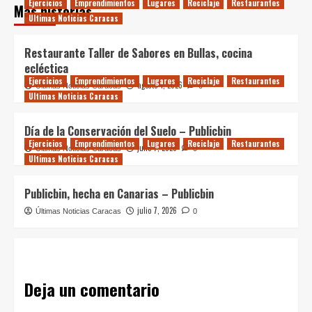
Ejercicios
Emprendimientos
Lugares
Reciclaje
Restaurantes
Más historias
Ultimas Noticias Caracas
Restaurante Taller de Sabores en Bullas, cocina
ecléctica
Ejercicios
Emprendimientos
Lugares
Reciclaje
Restaurantes
agosto 4, 2026
Últimas Noticias Caracas
0
Ultimas Noticias Caracas
Día de la Conservación del Suelo – Publicbin
Ejercicios
Emprendimientos
Lugares
Reciclaje
Restaurantes
julio 7, 2026
Últimas Noticias Caracas
0
Ultimas Noticias Caracas
Publicbin, hecha en Canarias – Publicbin
julio 7, 2026
Últimas Noticias Caracas
0
Deja un comentario