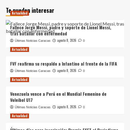
Te pueden interesar
Actualidad
Fallece Jorge Messi, padre y soporte de Lionel Messi,
tras batallar con enfermedad
agosto 8, 2026
Últimas Noticias Caracas
0
Actualidad
FVF reafirma su respaldo a Infantino al frente de la FIFA
agosto 8, 2026
Últimas Noticias Caracas
0
Actualidad
Venezuela vence a Perú en el Mundial Femenino de
Voleibol U17
agosto 8, 2026
Últimas Noticias Caracas
0
Actualidad
Últimos días para inscripción: Premio ESET al Periodismo