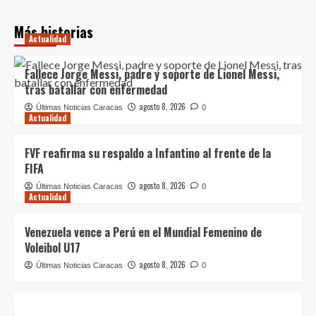
Más historias
Actualidad
Fallece Jorge Messi, padre y soporte de Lionel Messi,
tras batallar con enfermedad
agosto 8, 2026
Últimas Noticias Caracas
0
Actualidad
FVF reafirma su respaldo a Infantino al frente de la
FIFA
agosto 8, 2026
Últimas Noticias Caracas
0
Actualidad
Venezuela vence a Perú en el Mundial Femenino de
Voleibol U17
agosto 8, 2026
Últimas Noticias Caracas
0