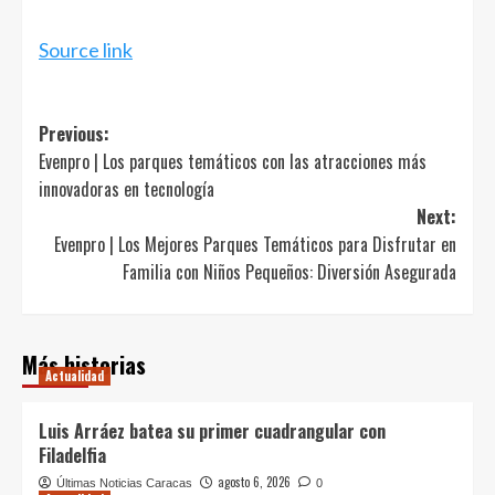
Source link
Post
Previous:
Evenpro | Los parques temáticos con las atracciones más
navigation
innovadoras en tecnología
Next:
Evenpro | Los Mejores Parques Temáticos para Disfrutar en
Familia con Niños Pequeños: Diversión Asegurada
Más historias
Actualidad
Luis Arráez batea su primer cuadrangular con
Filadelfia
agosto 6, 2026
Últimas Noticias Caracas
0