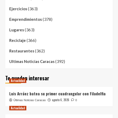
(363)
Ejercicios
(378)
Emprendimientos
(363)
Lugares
(366)
Reciclaje
(362)
Restaurantes
(392)
Ultimas Noticias Caracas
Te pueden interesar
Actualidad
Luis Arráez batea su primer cuadrangular con Filadelfia
agosto 6, 2026
Últimas Noticias Caracas
0
Actualidad