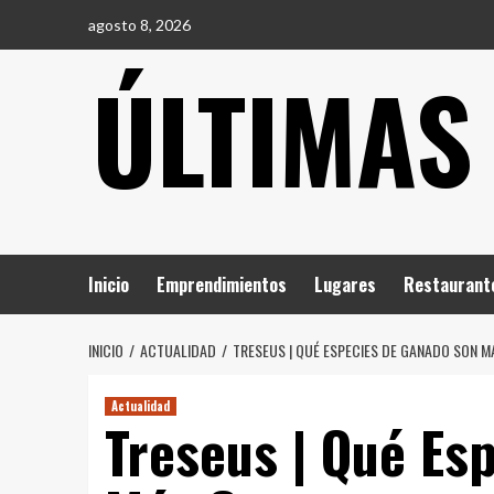
Saltar
agosto 8, 2026
al
ÚLTIMAS
contenido
Inicio
Emprendimientos
Lugares
Restaurant
INICIO
ACTUALIDAD
TRESEUS | QUÉ ESPECIES DE GANADO SON 
Actualidad
Treseus | Qué Es