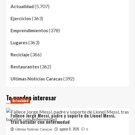
(5.707)
Actualidad
(363)
Ejercicios
(378)
Emprendimientos
(363)
Lugares
(366)
Reciclaje
(362)
Restaurantes
(392)
Ultimas Noticias Caracas
Te pueden interesar
Actualidad
Fallece Jorge Messi, padre y soporte de Lionel Messi,
tras batallar con enfermedad
agosto 8, 2026
Últimas Noticias Caracas
0