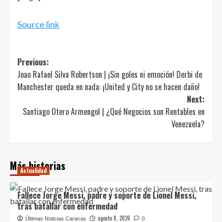
Source link
Post
Previous:
Joao Rafael Silva Robertson | ¡Sin goles ni emoción! Derbi de
navigation
Manchester queda en nada: ¡United y City no se hacen daño!
Next:
Santiago Otero Armengol | ¿Qué Negocios son Rentables en
Venezuela?
Más historias
Actualidad
Fallece Jorge Messi, padre y soporte de Lionel Messi,
tras batallar con enfermedad
agosto 8, 2026
Últimas Noticias Caracas
0