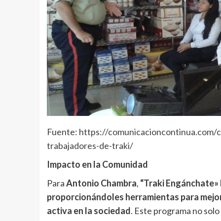
Fuente:
https://comunicacioncontinua.com/ch
trabajadores-de-traki/
Impacto en la Comunidad
Para
Antonio Chambra
,
“Traki Engánchate» 
proporcionándoles herramientas para mejora
activa en la sociedad
. Este programa no solo 