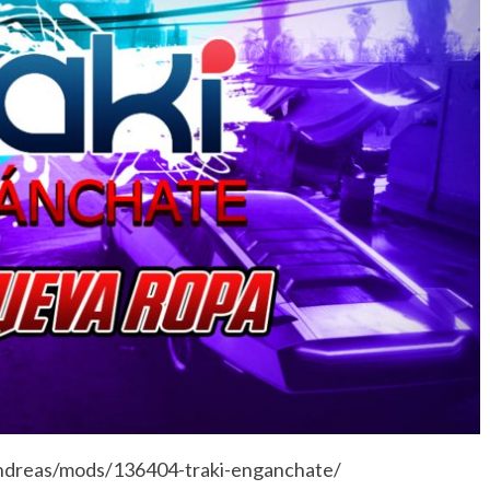
ndreas/mods/136404-traki-enganchate/