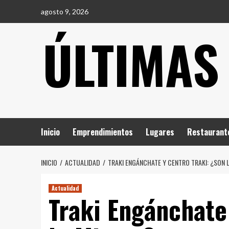
Saltar
agosto 9, 2026
al
ÚLTIMAS
contenido
Inicio
Emprendimientos
Lugares
Restaurant
INICIO
ACTUALIDAD
TRAKI ENGÁNCHATE Y CENTRO TRAKI: ¿SON 
Actualidad
Traki Engánchate