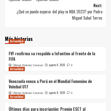
Next:
¿Qué se puede esperar del play-in NBA 2023? por Pedro
Miguel Sabal Torres
Más historias
Actualidad
FVF reafirma su respaldo a Infantino al frente de la
FIFA
agosto 8, 2026
Últimas Noticias Caracas
0
Actualidad
Venezuela vence a Perú en el Mundial Femenino de
Voleibol U17
agosto 8, 2026
Últimas Noticias Caracas
0
Actualidad
Últimos días para inscripción: Premio ESET al