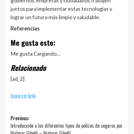
gobiernos, empresas y ciudadanos trabajen
juntos para implementar estas tecnologías y
lograr un futuro más limpio y saludable.
Referencias
Me gusta esto:
Me gusta
Cargando…
Relacionado
[ad_2]
Source link
Post
Previous:
Introducción a los diferentes tipos de pólizas de seguros por
navigation
Hjalmar Gibelli – Hjalmar Gibelli