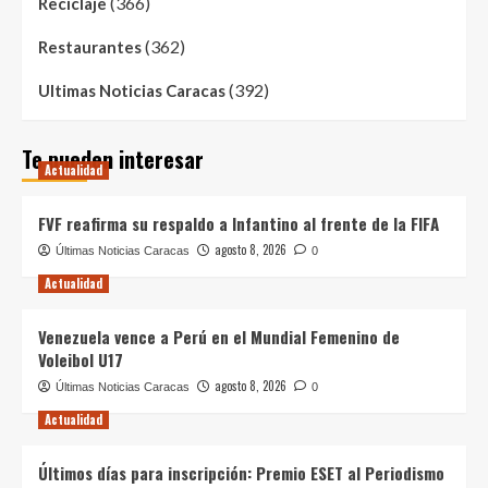
(366)
Reciclaje
(362)
Restaurantes
(392)
Ultimas Noticias Caracas
Te pueden interesar
Actualidad
FVF reafirma su respaldo a Infantino al frente de la FIFA
agosto 8, 2026
Últimas Noticias Caracas
0
Actualidad
Venezuela vence a Perú en el Mundial Femenino de
Voleibol U17
agosto 8, 2026
Últimas Noticias Caracas
0
Actualidad
Últimos días para inscripción: Premio ESET al Periodismo