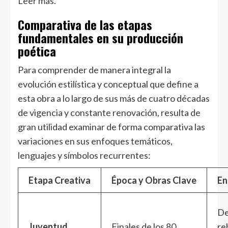
Leer más
.
Comparativa de las etapas
fundamentales en su producción
poética
Para comprender de manera integral la
evolución estilística y conceptual que define a
esta obra a lo largo de sus más de cuatro décadas
de vigencia y constante renovación, resulta de
gran utilidad examinar de forma comparativa las
variaciones en sus enfoques temáticos,
lenguajes y símbolos recurrentes:
Etapa Creativa
Época y Obras Clave
En
De
Juventud
Finales de los 80
re