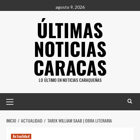
Saltar
agosto 9, 2026
al
ÚLTIMAS
contenido
NOTICIAS
CARACAS
LO ÚLTIMO EN NOTICIAS CARAQUEÑAS
Menú
principal
INICIO
ACTUALIDAD
TAREK WILLIAM SAAB | OBRA LITERARIA
Actualidad