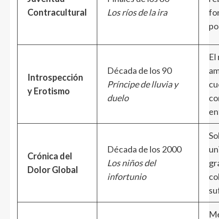
Contracultural
Los ríos de la ira
fo
po
El
Década de los 90
am
Introspección
Príncipe de lluvia y
cu
y Erotismo
duelo
co
en
So
Década de los 2000
un
Crónica del
Los niños del
gr
Dolor Global
infortunio
co
su
Me