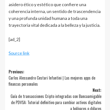
asidero ético y estético que confiere una
coherencia interna, un sentido de trascendencia
y una profunda unidad humana a toda una
trayectoria vital dedicada a la belleza y la justicia.
Navegación
[ad_2]
de
entradas
Source link
Post
Previous:
Carlos Alessandro Cestari Infantini | Las mejores apps de
navigation
finanzas personales
Next:
Guía de transacciones Cripto integradas con Bancaamigable
de PDVSA: Tutorial definitivo para cambiar activos digitales
a bolívares o dólares