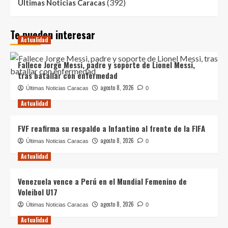
(392)
Ultimas Noticias Caracas
Te pueden interesar
Actualidad
Fallece Jorge Messi, padre y soporte de Lionel Messi,
tras batallar con enfermedad
agosto 8, 2026
Últimas Noticias Caracas
0
Actualidad
FVF reafirma su respaldo a Infantino al frente de la FIFA
agosto 8, 2026
Últimas Noticias Caracas
0
Actualidad
Venezuela vence a Perú en el Mundial Femenino de
Voleibol U17
agosto 8, 2026
Últimas Noticias Caracas
0
Actualidad