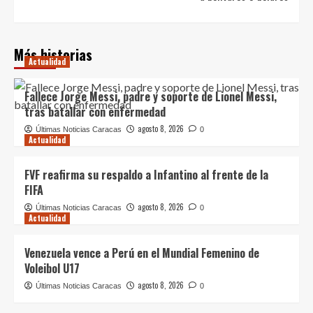
Más historias
Actualidad
Fallece Jorge Messi, padre y soporte de Lionel Messi,
tras batallar con enfermedad
agosto 8, 2026
Últimas Noticias Caracas
0
Actualidad
FVF reafirma su respaldo a Infantino al frente de la
FIFA
agosto 8, 2026
Últimas Noticias Caracas
0
Actualidad
Venezuela vence a Perú en el Mundial Femenino de
Voleibol U17
agosto 8, 2026
Últimas Noticias Caracas
0