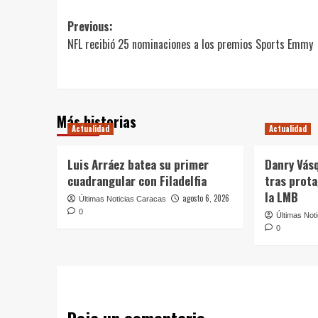
Post
Previous:
NFL recibió 25 nominaciones a los premios Sports Emmy
navigation
Más historias
Actualidad
Actualidad
Luis Arráez batea su primer
Danry Vás
cuadrangular con Filadelfia
tras prot
la LMB
agosto 6, 2026
Últimas Noticias Caracas
0
Últimas Not
0
Deja un comentario