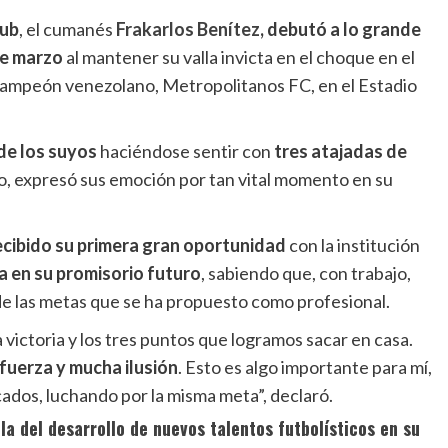
lub
, el cumanés
Frakarlos Benítez
,
debutó a lo grande
e marzo
al mantener su valla invicta en el choque en el
el campeón venezolano, Metropolitanos FC, en el Estadio
 de los suyos
haciéndose sentir con
tres atajadas de
tro, expresó sus emoción por tan vital momento en su
ecibido su primera gran oportunidad
con la institución
 en su promisorio futuro
, sabiendo que, con trabajo,
e las metas que se ha propuesto como profesional.
a victoria y los tres puntos que logramos sacar en casa.
fuerza y mucha ilusión
. Esto es algo importante para mí,
ados, luchando por la misma meta”, declaró.
a del desarrollo de nuevos talentos futbolísticos en su