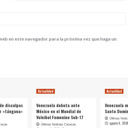
 web en este navegador para la próxima vez que haga un
Actualidad
Actualidad
de disculpas
Venezuela debuta ante
Venezuela m
ar «tángana»
México en el Mundial de
Santo Domi
Voleibol Femenino Sub-17
Últimas Noti
agosto 6, 202
racas
Últimas Noticias Caracas