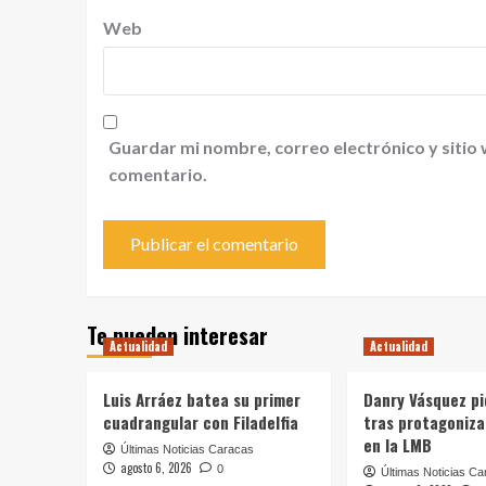
Web
Guardar mi nombre, correo electrónico y sitio
comentario.
Te pueden interesar
Actualidad
Actualidad
Luis Arráez batea su primer
Danry Vásquez pi
cuadrangular con Filadelfia
tras protagoniz
en la LMB
Últimas Noticias Caracas
agosto 6, 2026
0
Últimas Noticias Ca