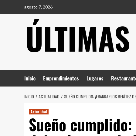
Saltar
agosto 7, 2026
al
ÚLTIMAS
contenido
Inicio
Emprendimientos
Lugares
Restaurant
INICIO
ACTUALIDAD
SUEÑO CUMPLIDO: ¡FRANKARLOS BENÍTEZ D
Actualidad
Sueño cumplido: 