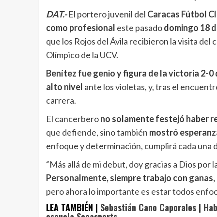
DAT.-
El portero juvenil del
Caracas Fútbol C
como profesional
este pasado
domingo 18 d
que los Rojos del Ávila recibieron la visita d
Olímpico de la UCV.
Benítez fue genio y figura de la victoria 2-0
alto nivel
ante los violetas, y, tras el encuen
carrera.
El cancerbero
no solamente festejó haber r
que defiende, sino también
mostró esperanza
enfoque y determinación, cumplirá cada una d
“Más allá de mi debut, doy gracias a Dios por l
Personalmente, siempre trabajo con ganas, 
pero ahora lo importante es estar todos enfoc
LEA TAMBIÉN |
Sebastián Cano Caporales | Habl
escuela Secasports