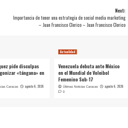
Next:
Importancia de tener una estrategia de social media marketing
– Juan Francisco Clerico – Juan Francisco Clerico
Actualidad
quez pide disculpas
Venezuela debuta ante México
agonizar «tángana» en
en el Mundial de Voleibol
Femenino Sub-17
agosto 6, 2026
agosto 6, 2026
icias Caracas
Últimas Noticias Caracas
0