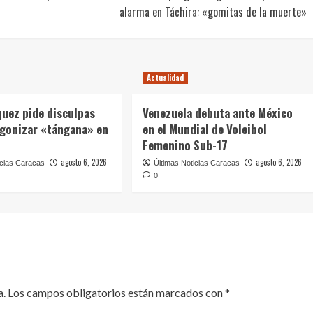
alarma en Táchira: «gomitas de la muerte»
Actualidad
quez pide disculpas
Venezuela debuta ante México
agonizar «tángana» en
en el Mundial de Voleibol
Femenino Sub-17
agosto 6, 2026
agosto 6, 2026
icias Caracas
Últimas Noticias Caracas
0
a.
Los campos obligatorios están marcados con
*