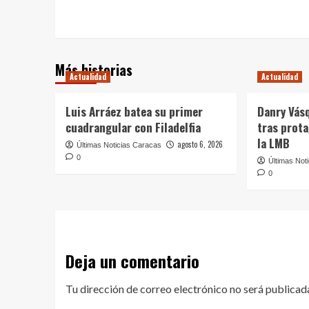
navigation
Más historias
Actualidad
Actualidad
Luis Arráez batea su primer
Danry Vás
cuadrangular con Filadelfia
tras prot
la LMB
agosto 6, 2026
Últimas Noticias Caracas
0
Últimas Not
0
Deja un comentario
Tu dirección de correo electrónico no será publicad