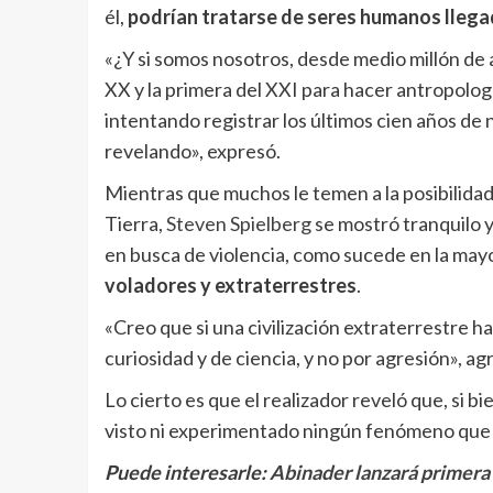
él,
podrían tratarse de seres humanos llega
«¿Y si somos nosotros, desde medio millón de a
XX y la primera del XXI para hacer antropolo
intentando registrar los últimos cien años de 
revelando», expresó.
Mientras que muchos le temen a la posibilidad 
Tierra,
Steven Spielberg
se mostró tranquilo y
en busca de violencia, como sucede en la mayo
voladores y extraterrestres
.
«Creo que si una civilización extraterrestre h
curiosidad y de ciencia, y no por agresión», ag
Lo cierto es que el realizador reveló que, si 
visto ni experimentado ningún fenómeno que n
Puede interesarle:
Abinader lanzará primera