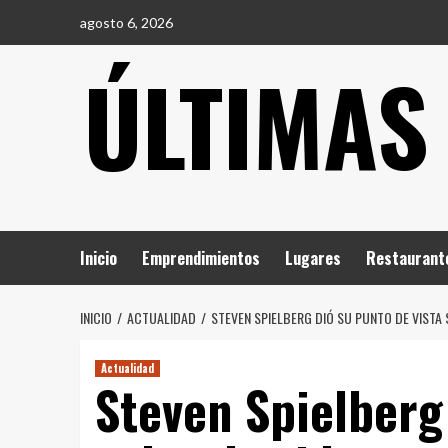
Saltar
agosto 6, 2026
al
ÚLTIMAS
contenido
Inicio
Emprendimientos
Lugares
Restaurant
INICIO
ACTUALIDAD
STEVEN SPIELBERG DIÓ SU PUNTO DE VISTA
Actualidad
Steven Spielberg 