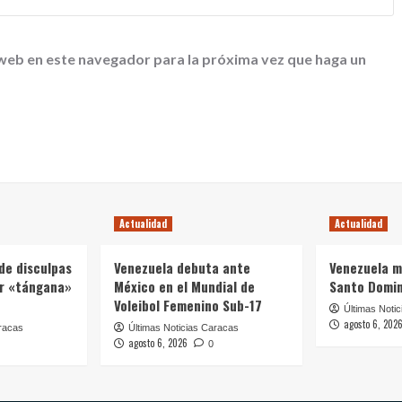
 web en este navegador para la próxima vez que haga un
Actualidad
Actualidad
de disculpas
Venezuela debuta ante
Venezuela m
ar «tángana»
México en el Mundial de
Santo Domi
Voleibol Femenino Sub-17
Últimas Noti
agosto 6, 202
racas
Últimas Noticias Caracas
agosto 6, 2026
0