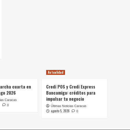
Actualidad
archa cuarta en
Credi POS y Credi Express
ngo 2026
Bancamiga: créditos para
impulsar tu negocio
cias Caracas
6
0
Últimas Noticias Caracas
agosto 5, 2026
0