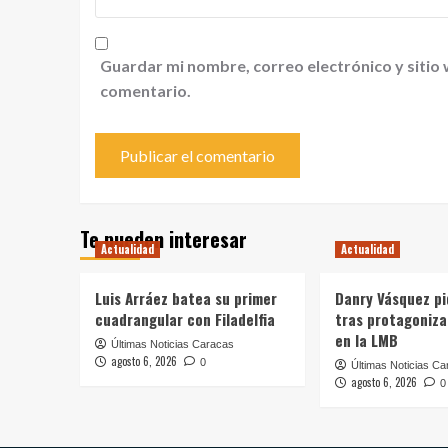
Guardar mi nombre, correo electrónico y sitio
comentario.
Te pueden interesar
Actualidad
Actualidad
Luis Arráez batea su primer
Danry Vásquez pi
cuadrangular con Filadelfia
tras protagoniz
en la LMB
Últimas Noticias Caracas
agosto 6, 2026
0
Últimas Noticias Ca
agosto 6, 2026
0