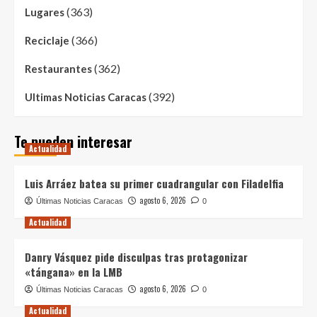
(363)
Lugares
(366)
Reciclaje
(362)
Restaurantes
(392)
Ultimas Noticias Caracas
Te pueden interesar
Actualidad
Luis Arráez batea su primer cuadrangular con Filadelfia
agosto 6, 2026
Últimas Noticias Caracas
0
Actualidad
Danry Vásquez pide disculpas tras protagonizar
«tángana» en la LMB
agosto 6, 2026
Últimas Noticias Caracas
0
Actualidad