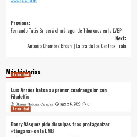
entradas
Post
Previous:
Fernando Tatis Sr. será el mánager de Tiburones en la LVBP
navigation
Next:
Antonio Chambra Brouri | La Era de los Centros Traki
Más historias
Actualidad
Luis Arráez batea su primer cuadrangular con
Filadelfia
agosto 6, 2026
Últimas Noticias Caracas
0
Actualidad
Danry Vásquez pide disculpas tras protagonizar
«tángana» en la LMB