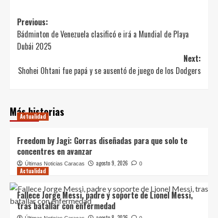
Post
Previous:
Bádminton de Venezuela clasificó e irá a Mundial de Playa
navigation
Dubái 2025
Next:
Shohei Ohtani fue papá y se ausentó de juego de los Dodgers
Más historias
Actualidad
Freedom by Jagi: Gorras diseñadas para que solo te
concentres en avanzar
agosto 9, 2026
Últimas Noticias Caracas
0
Actualidad
Fallece Jorge Messi, padre y soporte de Lionel Messi,
tras batallar con enfermedad
agosto 8, 2026
Últimas Noticias Caracas
0