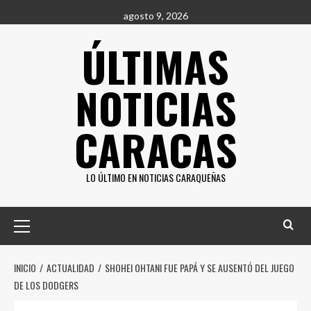
Saltar
agosto 9, 2026
al
ÚLTIMAS
contenido
NOTICIAS
CARACAS
LO ÚLTIMO EN NOTICIAS CARAQUEÑAS
Menú
principal
INICIO
ACTUALIDAD
SHOHEI OHTANI FUE PAPÁ Y SE AUSENTÓ DEL JUEGO
DE LOS DODGERS