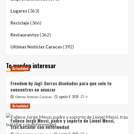
(363)
Lugares
(366)
Reciclaje
(362)
Restaurantes
(392)
Ultimas Noticias Caracas
Te pueden interesar
Actualidad
Freedom by Jagi: Gorras diseñadas para que solo te
concentres en avanzar
agosto 9, 2026
Últimas Noticias Caracas
0
Actualidad
Fallece Jorge Messi, padre y soporte de Lionel Messi,
tras batallar con enfermedad
agosto 8, 2026