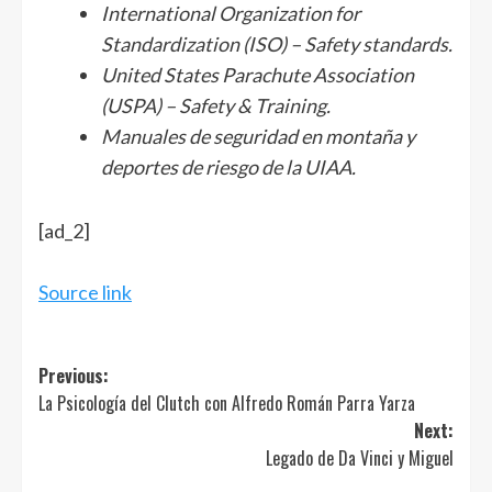
International Organization for
Standardization (ISO) – Safety standards.
United States Parachute Association
(USPA) – Safety & Training.
Manuales de seguridad en montaña y
deportes de riesgo de la UIAA.
Navegación
[ad_2]
de
entradas
Source link
Post
Previous:
La Psicología del Clutch con Alfredo Román Parra Yarza
navigation
Next:
Legado de Da Vinci y Miguel