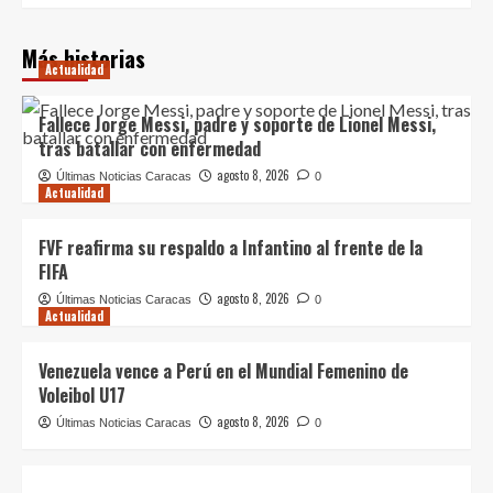
Más historias
Actualidad
Fallece Jorge Messi, padre y soporte de Lionel Messi,
tras batallar con enfermedad
agosto 8, 2026
Últimas Noticias Caracas
0
Actualidad
FVF reafirma su respaldo a Infantino al frente de la
FIFA
agosto 8, 2026
Últimas Noticias Caracas
0
Actualidad
Venezuela vence a Perú en el Mundial Femenino de
Voleibol U17
agosto 8, 2026
Últimas Noticias Caracas
0