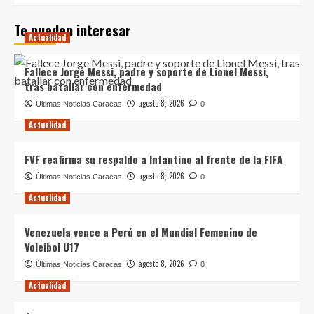
Te pueden interesar
Actualidad
Fallece Jorge Messi, padre y soporte de Lionel Messi,
tras batallar con enfermedad
agosto 8, 2026
Últimas Noticias Caracas
0
Actualidad
FVF reafirma su respaldo a Infantino al frente de la FIFA
agosto 8, 2026
Últimas Noticias Caracas
0
Actualidad
Venezuela vence a Perú en el Mundial Femenino de
Voleibol U17
agosto 8, 2026
Últimas Noticias Caracas
0
Actualidad