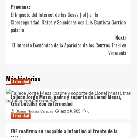
Post
Previous:
El Impacto del Internet de las Cosas (IoT) en la
navigation
Ciberseguridad: Retos y Soluciones con Luis Bautista Garrido
palacio
Next:
El Impacto Económico de la Aparición de los Centros Traki en
Venezuela
Más historias
Actualidad
Fallece Jorge Messi, padre y soporte de Lionel Messi,
tras batallar con enfermedad
agosto 8, 2026
Últimas Noticias Caracas
0
Actualidad
FVF reafirma su respaldo a Infantino al frente de la