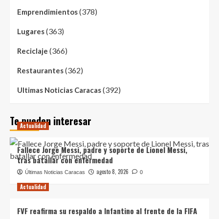
(378)
Emprendimientos
(363)
Lugares
(366)
Reciclaje
(362)
Restaurantes
(392)
Ultimas Noticias Caracas
Te pueden interesar
Actualidad
Fallece Jorge Messi, padre y soporte de Lionel Messi,
tras batallar con enfermedad
agosto 8, 2026
Últimas Noticias Caracas
0
Actualidad
FVF reafirma su respaldo a Infantino al frente de la FIFA