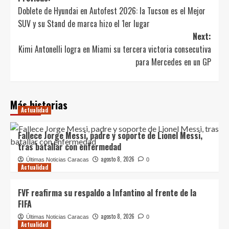
Doblete de Hyundai en Autofest 2026: la Tucson es el Mejor
navigation
SUV y su Stand de marca hizo el 1er lugar
Next:
Kimi Antonelli logra en Miami su tercera victoria consecutiva
para Mercedes en un GP
Más historias
Actualidad
Fallece Jorge Messi, padre y soporte de Lionel Messi,
tras batallar con enfermedad
agosto 8, 2026
Últimas Noticias Caracas
0
Actualidad
FVF reafirma su respaldo a Infantino al frente de la
FIFA
agosto 8, 2026
Últimas Noticias Caracas
0
Actualidad