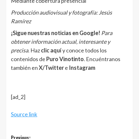
Mediante cobertura presencial
Producción audiovisual y fotografía: Jesús
Ramírez
¡Sigue nuestras noticias en Google!
Para
obtener información actual, interesante y
precisa
. Haz
clic aquí
y conoce todos los
contenidos de
Puro Vinotinto
. Encuéntranos
también en
X/Twitter
e
Instagram
[ad_2]
Source link
Post
Previous: