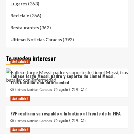
(363)
Lugares
(366)
Reciclaje
(362)
Restaurantes
(392)
Ultimas Noticias Caracas
Te pueden interesar
Actualidad
Fallece Jorge Messi, padre y soporte de Lionel Messi,
tras batallar con enfermedad
agosto 8, 2026
Últimas Noticias Caracas
0
Actualidad
FVF reafirma su respaldo a Infantino al frente de la FIFA
agosto 8, 2026
Últimas Noticias Caracas
0
Actualidad