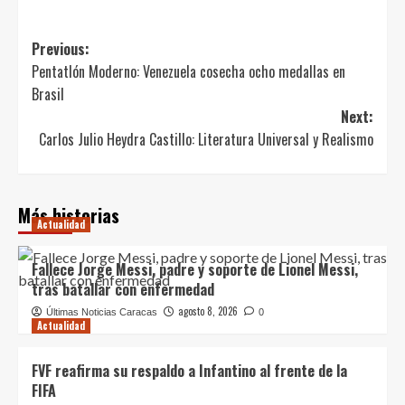
Post
Previous:
Pentatlón Moderno: Venezuela cosecha ocho medallas en
navigation
Brasil
Next:
Carlos Julio Heydra Castillo: Literatura Universal y Realismo
Más historias
Actualidad
Fallece Jorge Messi, padre y soporte de Lionel Messi,
tras batallar con enfermedad
agosto 8, 2026
Últimas Noticias Caracas
0
Actualidad
FVF reafirma su respaldo a Infantino al frente de la
FIFA