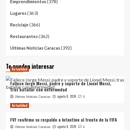
(378)
Emprendimientos
(363)
Lugares
(366)
Reciclaje
(362)
Restaurantes
(392)
Ultimas Noticias Caracas
Te pueden interesar
Actualidad
Fallece Jorge Messi, padre y soporte de Lionel Messi,
tras batallar con enfermedad
agosto 8, 2026
Últimas Noticias Caracas
0
Actualidad
FVF reafirma su respaldo a Infantino al frente de la FIFA
agosto 8, 2026
Últimas Noticias Caracas
0