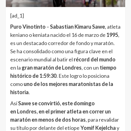
[ad_1]
Puro Vinotinto
–
Sabastian Kimaru Sawe
, atleta
keniano o keniata nacido el 16 de marzo de
1995
,
es un destacado corredor de fondo y maratón.
Se ha consolidado como una figura clave en el
escenario mundial al batir el
récord del mundo
en la
gran maratón de Londres
, con un
tiempo
histórico de 1:59:30
. Este logro lo posiciona
como
uno de los mejores maratonistas de la
historia
.
Así
Sawe se convirtió, este domingo
en
Londres
, en el primer atleta en correr un
maratón en menos de dos horas
, para revalidar
su título por delante del etíope
Yomif Kejelcha
y