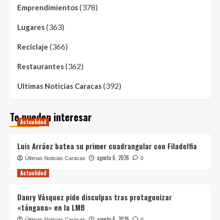
(378)
Emprendimientos
(363)
Lugares
(366)
Reciclaje
(362)
Restaurantes
(392)
Ultimas Noticias Caracas
Te pueden interesar
Actualidad
Luis Arráez batea su primer cuadrangular con Filadelfia
agosto 6, 2026
Últimas Noticias Caracas
0
Actualidad
Danry Vásquez pide disculpas tras protagonizar
«tángana» en la LMB
agosto 6, 2026
Últimas Noticias Caracas
0