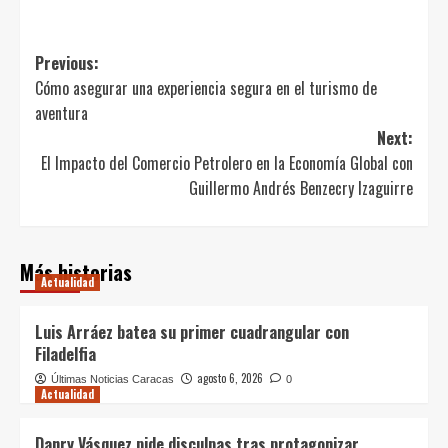
Post
Previous:
Cómo asegurar una experiencia segura en el turismo de
navigation
aventura
Next:
El Impacto del Comercio Petrolero en la Economía Global con
Guillermo Andrés Benzecry Izaguirre
Más historias
Actualidad
Luis Arráez batea su primer cuadrangular con
Filadelfia
agosto 6, 2026
Últimas Noticias Caracas
0
Actualidad
Danry Vásquez pide disculpas tras protagonizar