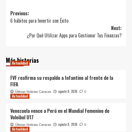
Post
Previous:
6 hábitos para Invertir con Éxito
navigation
Next:
¿Por Qué Utilizar Apps para Gestionar Tus Finanzas?
Más historias
Actualidad
FVF reafirma su respaldo a Infantino al frente de la
FIFA
agosto 8, 2026
Últimas Noticias Caracas
0
Actualidad
Venezuela vence a Perú en el Mundial Femenino de
Voleibol U17
agosto 8, 2026
Últimas Noticias Caracas
0
Actualidad