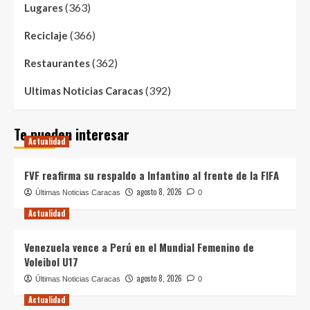
(363)
Lugares
(366)
Reciclaje
(362)
Restaurantes
(392)
Ultimas Noticias Caracas
Te pueden interesar
Actualidad
FVF reafirma su respaldo a Infantino al frente de la FIFA
agosto 8, 2026
Últimas Noticias Caracas
0
Actualidad
Venezuela vence a Perú en el Mundial Femenino de
Voleibol U17
agosto 8, 2026
Últimas Noticias Caracas
0
Actualidad