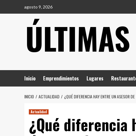
Saltar
agosto 9, 2026
al
ÚLTIMAS
contenido
Inicio
Emprendimientos
Lugares
Restaurant
INICIO
ACTUALIDAD
¿QUÉ DIFERENCIA HAY ENTRE UN ASESOR DE
Actualidad
¿Qué diferencia 