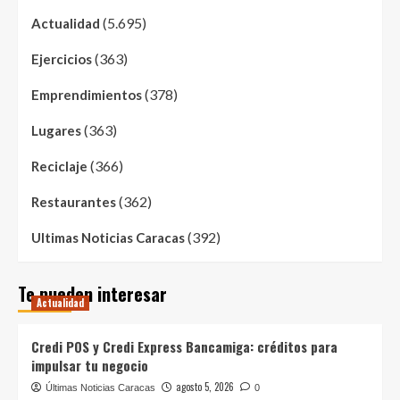
(5.695)
Actualidad
(363)
Ejercicios
(378)
Emprendimientos
(363)
Lugares
(366)
Reciclaje
(362)
Restaurantes
(392)
Ultimas Noticias Caracas
Te pueden interesar
Actualidad
Credi POS y Credi Express Bancamiga: créditos para
impulsar tu negocio
agosto 5, 2026
Últimas Noticias Caracas
0