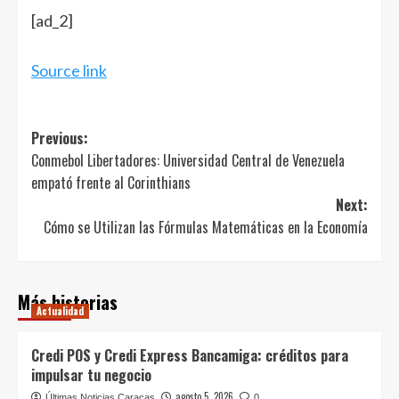
[ad_2]
Source link
Post
Previous:
Conmebol Libertadores: Universidad Central de Venezuela
navigation
empató frente al Corinthians
Next:
Cómo se Utilizan las Fórmulas Matemáticas en la Economía
Más historias
Actualidad
Credi POS y Credi Express Bancamiga: créditos para
impulsar tu negocio
agosto 5, 2026
Últimas Noticias Caracas
0