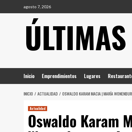
Saltar
agosto 7, 2026
al
ÚLTIMAS
contenido
Inicio
Emprendimientos
Lugares
Restaurant
INICIO
ACTUALIDAD
OSWALDO KARAM MACIA | MARÍA WONENBURGE
Actualidad
Oswaldo Karam Ma