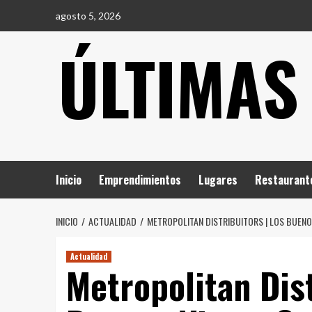
Saltar
agosto 5, 2026
al
ÚLTIMAS
contenido
Inicio
Emprendimientos
Lugares
Restaurant
INICIO
ACTUALIDAD
METROPOLITAN DISTRIBUITORS | LOS BUENOS
Actualidad
Metropolitan Dist