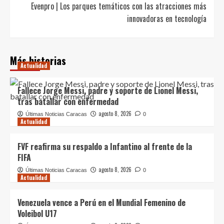
Evenpro | Los parques temáticos con las atracciones más
innovadoras en tecnología
Más historias
Actualidad
Fallece Jorge Messi, padre y soporte de Lionel Messi,
tras batallar con enfermedad
agosto 8, 2026
Últimas Noticias Caracas
0
Actualidad
FVF reafirma su respaldo a Infantino al frente de la
FIFA
agosto 8, 2026
Últimas Noticias Caracas
0
Actualidad
Venezuela vence a Perú en el Mundial Femenino de
Voleibol U17