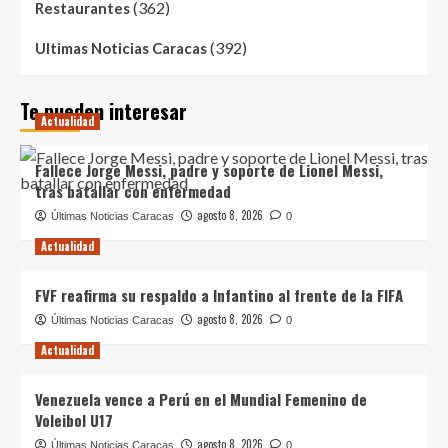
(362)
Restaurantes
(392)
Ultimas Noticias Caracas
Te pueden interesar
Actualidad
Fallece Jorge Messi, padre y soporte de Lionel Messi,
tras batallar con enfermedad
agosto 8, 2026
Últimas Noticias Caracas
0
Actualidad
FVF reafirma su respaldo a Infantino al frente de la FIFA
agosto 8, 2026
Últimas Noticias Caracas
0
Actualidad
Venezuela vence a Perú en el Mundial Femenino de
Voleibol U17
agosto 8, 2026
Últimas Noticias Caracas
0