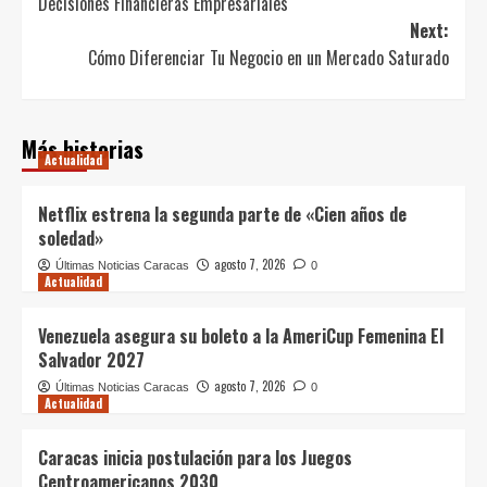
Decisiones Financieras Empresariales
Next:
Cómo Diferenciar Tu Negocio en un Mercado Saturado
Más historias
Actualidad
Netflix estrena la segunda parte de «Cien años de
soledad»
agosto 7, 2026
Últimas Noticias Caracas
0
Actualidad
Venezuela asegura su boleto a la AmeriCup Femenina El
Salvador 2027
agosto 7, 2026
Últimas Noticias Caracas
0
Actualidad
Caracas inicia postulación para los Juegos
Centroamericanos 2030