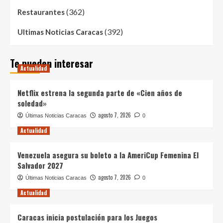
(362)
Restaurantes
(392)
Ultimas Noticias Caracas
Te pueden interesar
Actualidad
Netflix estrena la segunda parte de «Cien años de
soledad»
agosto 7, 2026
Últimas Noticias Caracas
0
Actualidad
Venezuela asegura su boleto a la AmeriCup Femenina El
Salvador 2027
agosto 7, 2026
Últimas Noticias Caracas
0
Actualidad
Caracas inicia postulación para los Juegos