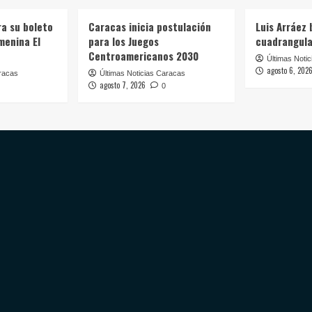
a su boleto
Caracas inicia postulación
Luis Arráez 
menina El
para los Juegos
cuadrangular
Centroamericanos 2030
Últimas Noti
agosto 6, 202
racas
Últimas Noticias Caracas
agosto 7, 2026
0