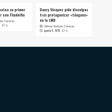
batea su primer
Danry Vásquez pide disculpas
 con Filadelfia
tras protagonizar «tángana»
en la LMB
cias Caracas
6
0
Últimas Noticias Caracas
agosto 6, 2026
0