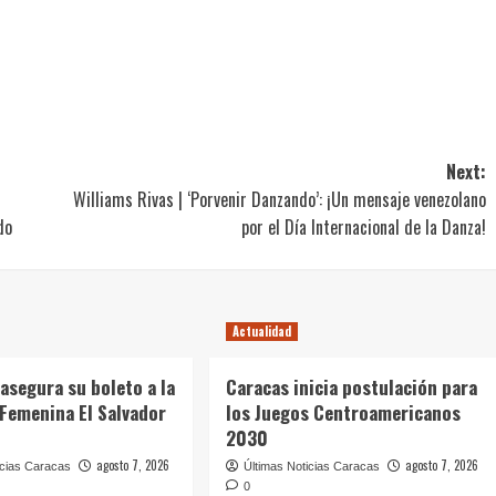
Next:
Williams Rivas | ‘Porvenir Danzando’: ¡Un mensaje venezolano
do
por el Día Internacional de la Danza!
Actualidad
asegura su boleto a la
Caracas inicia postulación para
Femenina El Salvador
los Juegos Centroamericanos
2030
agosto 7, 2026
agosto 7, 2026
icias Caracas
Últimas Noticias Caracas
0