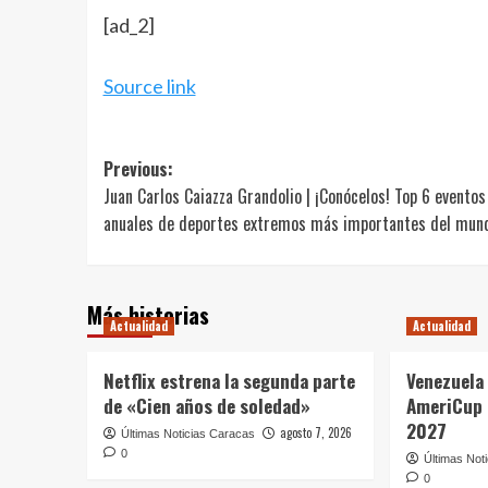
[ad_2]
Source link
Post
Previous:
Juan Carlos Caiazza Grandolio | ¡Conócelos! Top 6 eventos
navigation
anuales de deportes extremos más importantes del mun
Más historias
Actualidad
Actualidad
Netflix estrena la segunda parte
Venezuela 
de «Cien años de soledad»
AmeriCup 
2027
agosto 7, 2026
Últimas Noticias Caracas
0
Últimas Not
0