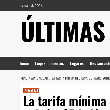
Saltar
agosto 8, 2026
al
ÚLTIMAS
contenido
Inicio
Emprendimientos
Lugares
Restaurant
INICIO
ACTUALIDAD
LA TARIFA MÍNIMA DEL PASAJE URBANO SUBI
Actualidad
La tarifa mínima