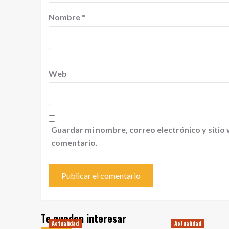
Nombre
*
Web
Guardar mi nombre, correo electrónico y sitio
comentario.
Te pueden interesar
Actualidad
Actualidad