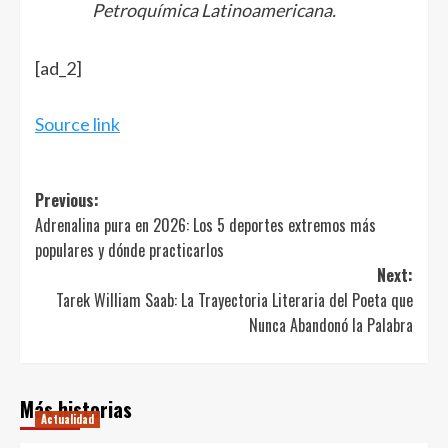
Petroquímica Latinoamericana.
Navegación
[ad_2]
de
entradas
Source link
Post
Previous:
Adrenalina pura en 2026: Los 5 deportes extremos más
navigation
populares y dónde practicarlos
Next:
Tarek William Saab: La Trayectoria Literaria del Poeta que
Nunca Abandonó la Palabra
Más historias
Actualidad