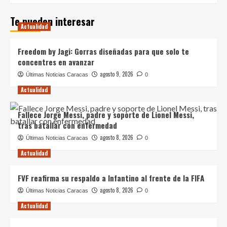
Te pueden interesar
Actualidad
Freedom by Jagi: Gorras diseñadas para que solo te
concentres en avanzar
agosto 9, 2026
Últimas Noticias Caracas
0
Actualidad
Fallece Jorge Messi, padre y soporte de Lionel Messi,
tras batallar con enfermedad
agosto 8, 2026
Últimas Noticias Caracas
0
Actualidad
FVF reafirma su respaldo a Infantino al frente de la FIFA
agosto 8, 2026
Últimas Noticias Caracas
0
Actualidad