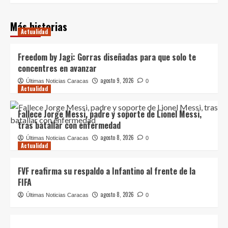
Más historias
Actualidad
Freedom by Jagi: Gorras diseñadas para que solo te
concentres en avanzar
agosto 9, 2026
Últimas Noticias Caracas
0
Actualidad
Fallece Jorge Messi, padre y soporte de Lionel Messi,
tras batallar con enfermedad
agosto 8, 2026
Últimas Noticias Caracas
0
Actualidad
FVF reafirma su respaldo a Infantino al frente de la
FIFA
agosto 8, 2026
Últimas Noticias Caracas
0