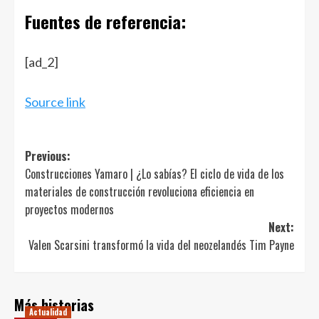
Fuentes de referencia:
Navegación
[ad_2]
de
entradas
Source link
Post
Previous:
Construcciones Yamaro | ¿Lo sabías? El ciclo de vida de los
navigation
materiales de construcción revoluciona eficiencia en
proyectos modernos
Next:
Valen Scarsini transformó la vida del neozelandés Tim Payne
Más historias
Actualidad