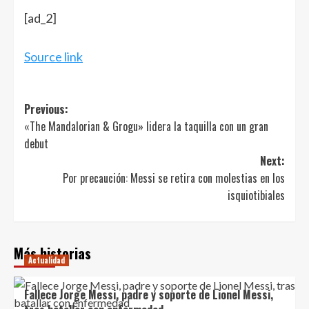
Navegación
[ad_2]
de
entradas
Source link
Post
Previous:
«The Mandalorian & Grogu» lidera la taquilla con un gran
navigation
debut
Next:
Por precaución: Messi se retira con molestias en los
isquiotibiales
Más historias
Actualidad
Fallece Jorge Messi, padre y soporte de Lionel Messi,