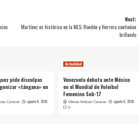
Next:
cios
Martínez es histórico en la MLS; Rondón y Herrera continúan
brillando
Actualidad
quez pide disculpas
Venezuela debuta ante México
agonizar «tángana» en
en el Mundial de Voleibol
Femenino Sub-17
agosto 6, 2026
agosto 6, 2026
icias Caracas
Últimas Noticias Caracas
0