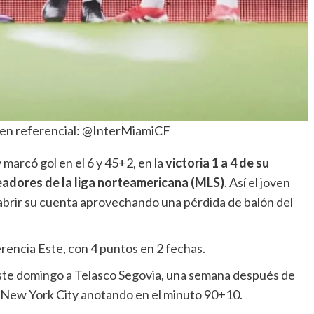
gen referencial: @InterMiamiCF
 marcó gol en el 6 y 45+2, en la
victoria 1 a 4 de su
eadores de la liga norteamericana (MLS)
. Así el joven
abrir su cuenta aprovechando una pérdida de balón del
erencia Este, con 4 puntos en 2 fechas.
ste domingo a Telasco Segovia, una semana después de
l New York City anotando en el minuto 90+10.