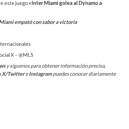
re este juego
«Inter Miami golea al Dynamo a
r Miami empató co
n
sabor a victoria
nternacionales
social X – @MLS
ws
y síguenos para obtener información precisa,
n
X/Twitter
e
Instagram
puedes conocer diariamente