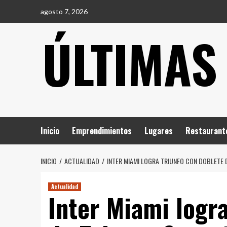
Saltar
agosto 7, 2026
al
ÚLTIMAS
contenido
Inicio
Emprendimientos
Lugares
Restaurant
INICIO
ACTUALIDAD
INTER MIAMI LOGRA TRIUNFO CON DOBLETE
Actualidad
Inter Miami logra