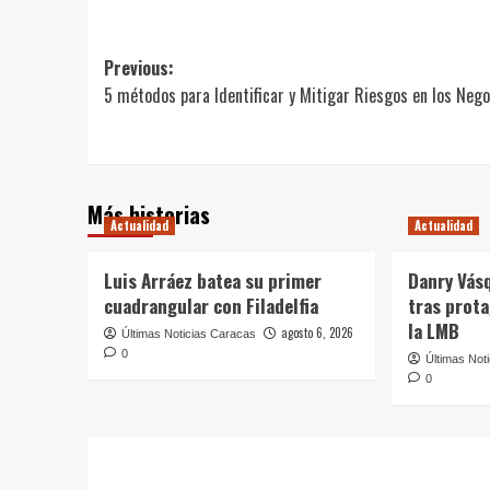
Post
Previous:
5 métodos para Identificar y Mitigar Riesgos en los Nego
navigation
Más historias
Actualidad
Actualidad
Luis Arráez batea su primer
Danry Vás
cuadrangular con Filadelfia
tras prot
la LMB
agosto 6, 2026
Últimas Noticias Caracas
0
Últimas Not
0