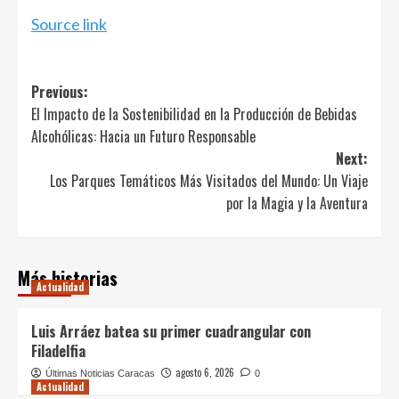
Source link
Post
Previous:
El Impacto de la Sostenibilidad en la Producción de Bebidas
navigation
Alcohólicas: Hacia un Futuro Responsable
Next:
Los Parques Temáticos Más Visitados del Mundo: Un Viaje
por la Magia y la Aventura
Más historias
Actualidad
Luis Arráez batea su primer cuadrangular con
Filadelfia
agosto 6, 2026
Últimas Noticias Caracas
0
Actualidad