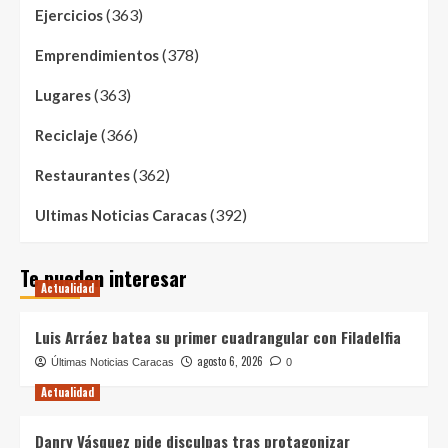
(363)
Ejercicios
(378)
Emprendimientos
(363)
Lugares
(366)
Reciclaje
(362)
Restaurantes
(392)
Ultimas Noticias Caracas
Te pueden interesar
Actualidad
Luis Arráez batea su primer cuadrangular con Filadelfia
agosto 6, 2026
Últimas Noticias Caracas
0
Actualidad
Danry Vásquez pide disculpas tras protagonizar