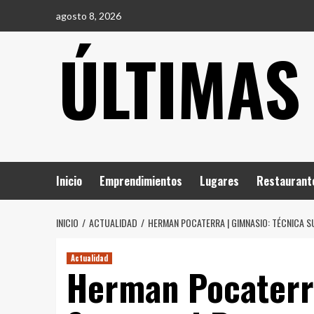
Saltar
agosto 8, 2026
al
ÚLTIMAS
contenido
Inicio
Emprendimientos
Lugares
Restaurant
INICIO
ACTUALIDAD
HERMAN POCATERRA | GIMNASIO: TÉCNICA S
Actualidad
Herman Pocaterra